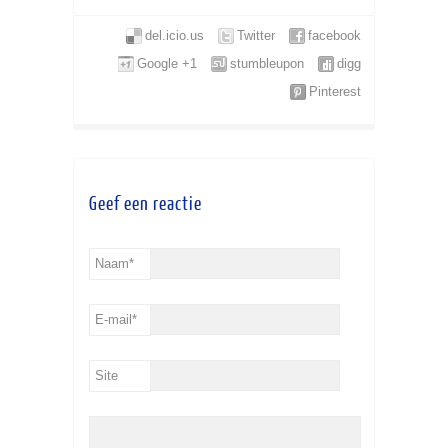
del.icio.us
Twitter
facebook
Google +1
stumbleupon
digg
Pinterest
Geef een reactie
Naam
*
E-mail
*
Site